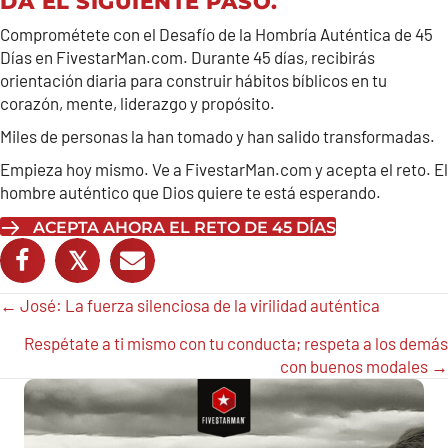
DA EL SIGUIENTE PASO.
Comprométete con el Desafío de la Hombría Auténtica de 45
Días en FivestarMan.com. Durante 45 días, recibirás
orientación diaria para construir hábitos bíblicos en tu
corazón, mente, liderazgo y propósito.
Miles de personas la han tomado y han salido transformadas.
Empieza hoy mismo. Ve a FivestarMan.com y acepta el reto. El
hombre auténtico que Dios quiere te está esperando.
ACEPTA AHORA EL RETO DE 45 DÍAS
𝕏
Posts
← José: La fuerza silenciosa de la virilidad auténtica
navigation
Respétate a ti mismo con tu conducta; respeta a los demás
con buenos modales →