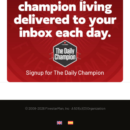
© 2008-2026 FivestarMan, Inc · A 501(c) (3) Organization