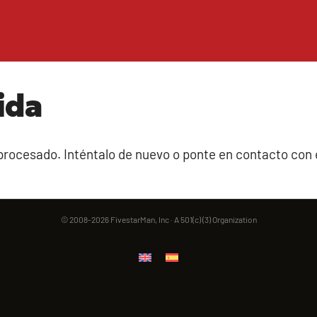
ida
rocesado. Inténtalo de nuevo o ponte en contacto con el
© 2008-2026 FivestarMan, Inc · A 501(c) (3) Organization