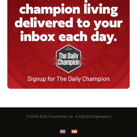
© 2008-2026 FivestarMan, Inc · A 501(c) (3) Organization