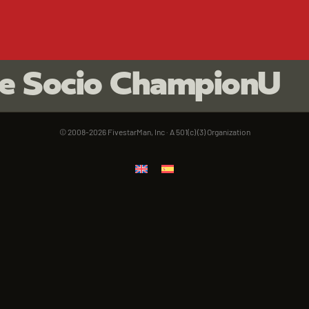
de Socio ChampionU
© 2008-2026 FivestarMan, Inc · A 501(c) (3) Organization