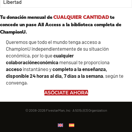
Libertad
Tu donación mensual de
CUALQUIER CANTIDAD
te
concede un pase All Access a la biblioteca completa de
ChampionU.
Queremos que todo el mundo tenga acceso a
ChampionU independientemente de su situación
económica, por lo que
cualquier
colaboración
económica
mensual te proporciona
acceso
instantáneo y
completo a la enseñanza,
disponible 24 horas al día, 7 días a la semana
, según te
convenga.
ASÓCIATE AHORA
© 2008-2026 FivestarMan, Inc · A 501(c) (3) Organization