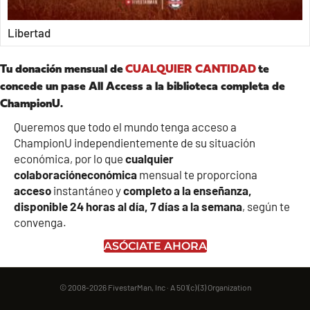
Libertad
Tu donación mensual de
CUALQUIER CANTIDAD
te
concede un pase All Access a la biblioteca completa de
ChampionU.
Queremos que todo el mundo tenga acceso a
ChampionU independientemente de su situación
económica, por lo que
cualquier
colaboración
económica
mensual te proporciona
acceso
instantáneo y
completo a la enseñanza,
disponible 24 horas al día, 7 días a la semana
, según te
convenga.
ASÓCIATE AHORA
© 2008-2026 FivestarMan, Inc · A 501(c) (3) Organization